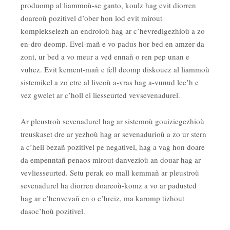
produomp al liammoù-se ganto, koulz hag evit diorren
doareoù pozitivel d’ober hon lod evit mirout
komplekselezh an endroioù hag ar c’hevredigezhioù a zo
en-dro deomp. Evel-mañ e vo padus hor bed en amzer da
zont, ur bed a vo meur a ved ennañ o ren pep unan e
vuhez. Evit kement-mañ e fell deomp diskouez al liammoù
sistemikel a zo etre al liveoù a-vras hag a-vunud lec’h e
vez gwelet ar c’holl el liesseurted vevsevenadurel.
Ar pleustroù sevenadurel hag ar sistemoù gouiziegezhioù
treuskaset dre ar yezhoù hag ar sevenadurioù a zo ur stern
a c’hell bezañ pozitivel pe negativel, hag a vag hon doare
da empenntañ penaos mirout danvezioù an douar hag ar
vevliesseurted. Setu perak eo mall kemmañ ar pleustroù
sevenadurel ha diorren doareoù-komz a vo ar padusted
hag ar c’henvevañ en o c’hreiz, ma karomp tizhout
dasoc’hoù pozitivel.