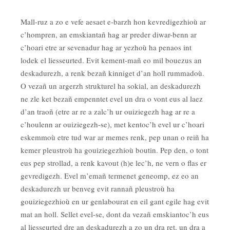
Mall-ruz a zo e vefe aesaet e-barzh hon kevredigezhioù ar
c’hompren, an emskiantañ hag ar preder diwar-benn ar
c’hoari etre ar sevenadur hag ar yezhoù ha penaos int
lodek el liesseurted. Evit kement-mañ eo mil bouezus an
deskadurezh, a renk bezañ kinniget d’an holl rummadoù.
O vezañ un argerzh strukturel ha sokial, an deskadurezh
ne zle ket bezañ empenntet evel un dra o vont eus al laez
d’an traoñ (etre ar re a zalc’h ur ouiziegezh hag ar re a
c’houlenn ar ouiziegezh-se), met kentoc’h evel ur c’hoari
eskemmoù etre tud war ar memes renk, pep unan o reiñ ha
kemer pleustroù ha gouiziegezhioù boutin. Pep den, o tont
eus pep strollad, a renk kavout (h)e lec’h, ne vern o flas er
gevredigezh. Evel m’emañ termenet geneomp, ez eo an
deskadurezh ur benveg evit rannañ pleustroù ha
gouiziegezhioù en ur genlabourat en eil gant egile hag evit
mat an holl. Sellet evel-se, dont da vezañ emskiantoc’h eus
al liesseurted dre an deskadurezh a zo un dra ret, un dra a