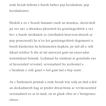
renk bezañ tizhout e-barzh buhez pep keodadour, pep
keodadourez.
Deskiñ a zo c’hoazh liammet ouzh an treuskas, dreist-holl
pa vez anv a dreuskas pleustroù ha gouiziegezhioù a vez
bev e-barzh strolladoù so (strolladoù henvroat diouzh ar
pep pouezusañ) ha n’eo ket gouiziegezhioù degemeret a-
berzh klaskerien ha kelennerien hepken, pe tud all a vefe
lakaet reishoc’h dre m’int anavezet gant un ensavadur
testeniekaat bennak. Ledanaat ha stankaat ar goustiañs eus
al liesseurted vevoniel, sevenadurel ha yezhoniel a
c’houlenn e vefe graet o lod gant tud a bep seurt.
Ar c’hudennoù pennañ a renk bezañ war soñj an dud a-fed
an deskadurezh hag ar preder diwar-benn ar vevliesseurted
sevenadurel eo ar re-mañ, en ur glask ober ur c’hempouez
etreze :