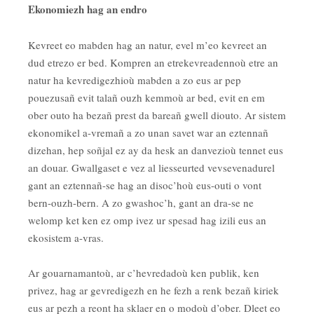
Ekonomiezh hag an endro
Kevreet eo mabden hag an natur, evel m’eo kevreet an
dud etrezo er bed. Kompren an etrekevreadennoù etre an
natur ha kevredigezhioù mabden a zo eus ar pep
pouezusañ evit talañ ouzh kemmoù ar bed, evit en em
ober outo ha bezañ prest da bareañ gwell diouto. Ar sistem
ekonomikel a-vremañ a zo unan savet war an eztennañ
dizehan, hep soñjal ez ay da hesk an danvezioù tennet eus
an douar. Gwallgaset e vez al liesseurted vevsevenadurel
gant an eztennañ-se hag an disoc’hoù eus-outi o vont
bern-ouzh-bern. A zo gwashoc’h, gant an dra-se ne
welomp ket ken ez omp ivez ur spesad hag izili eus an
ekosistem a-vras.
Ar gouarnamantoù, ar c’hevredadoù ken publik, ken
privez, hag ar gevredigezh en he fezh a renk bezañ kiriek
eus ar pezh a reont ha sklaer en o modoù d’ober. Dleet eo