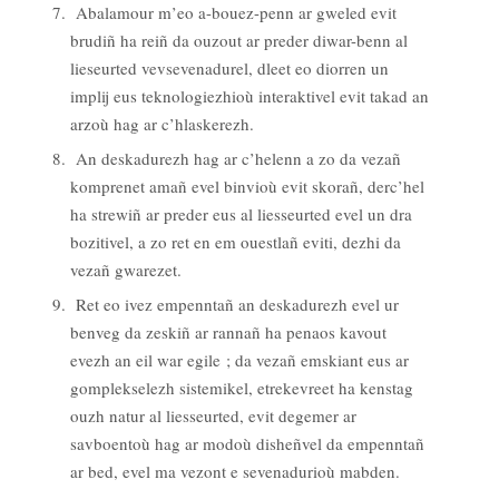
Abalamour m’eo a-bouez-penn ar gweled evit
brudiñ ha reiñ da ouzout ar preder diwar-benn al
lieseurted vevsevenadurel, dleet eo diorren un
implij eus teknologiezhioù interaktivel evit takad an
arzoù hag ar c’hlaskerezh.
An deskadurezh hag ar c’helenn a zo da vezañ
komprenet amañ evel binvioù evit skorañ, derc’hel
ha strewiñ ar preder eus al liesseurted evel un dra
bozitivel, a zo ret en em ouestlañ eviti, dezhi da
vezañ gwarezet.
Ret eo ivez empenntañ an deskadurezh evel ur
benveg da zeskiñ ar rannañ ha penaos kavout
evezh an eil war egile ; da vezañ emskiant eus ar
gomplekselezh sistemikel, etrekevreet ha kenstag
ouzh natur al liesseurted, evit degemer ar
savboentoù hag ar modoù disheñvel da empenntañ
ar bed, evel ma vezont e sevenadurioù mabden.