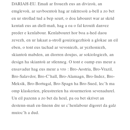
DARIAH-EU. Emañ ar frouezh eus an divizoù, an
emglevoù, ar savboentoù hag ar raktresoù a-bell a zo bet
en ur strollad tud a bep seurt, o doa labouret war ar skrid
kentañ eus an diell-mañ, hag a oa o fal krouiñ danvez
preder e kenlabour. Kenlabouret hor boa a-hed daou
zevezh, en ur lakaat a-stroll gouiziegezhioù a glokae an eil
eben, o tont eus tachad ar vevoniezh, ar yezhoniezh,
skiantoù mabden, an diorren doujus, ar sokiologiezh, an
design ha skiantoù ar stlenneg. O tont e oamp eus meur a
ensavadur hag eus meur a vro : Bro-Aostria, Bro-Vrazil,
Bro-Salavdor, Bro-C’hall, Bro-Alamagn, Bro-Indez, Bro-
Meksik, Bro-Bortugal, Bro-Spagn ha Bro-Sued, lec’h ma
omp klaskerien, pleustrerien ha stourmerion sevenadurel.
Un eil pazenn a zo bet da heul, pa oa bet skrivet an
destenn-mañ en-linenn dre ur c’henlabour digoret da galz
muioc’h a dud.