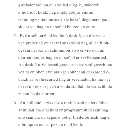
gweladennoù an eil strollad d’egile, stalieroù,
c’hoarioù, koulz hag implij doujus eus an
teknologiezhioù nevez a zle bezañ degemeret gant
skiant vat hag en ur soñjal bepred en endro.
Evit a sell ouzh al lec’hioù deskiñ, un dra vat e
vije prederiañ evit sevel ar skolioù hag al lec’hioù-
deskiñ hervez an ezhommoù a zo er vro evit un
diorren doujus hag en ur soñjal er vevliesseurted.
An deskiñ a zle bezañ graet er-maez seul gwezh ma
vez tu en ober, evit ma vije soubet an deskarded e-
barzh ar vevlieseurted hag ar sevenadur, ha ma vije
bevet e-kreiz ar pezh a zo da studial, da wareziñ, da
zifenn ha da ziorren.
An holl dud a-ziavaez a renk bezañ pedet d’ober
ar muiañ ma c’hellont er programmoù deskiñ hag
emskiantañ, da zegas o lod er brederouriezh hag er
c’hompren eus ar pezh a ra al lec’h.