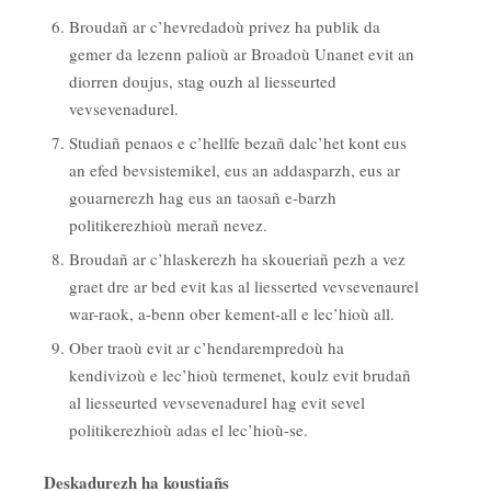
Broudañ ar c’hevredadoù privez ha publik da
gemer da lezenn palioù ar Broadoù Unanet evit an
diorren doujus, stag ouzh al liesseurted
vevsevenadurel.
Studiañ penaos e c’hellfe bezañ dalc’het kont eus
an efed bevsistemikel, eus an addasparzh, eus ar
gouarnerezh hag eus an taosañ e-barzh
politikerezhioù merañ nevez.
Broudañ ar c’hlaskerezh ha skoueriañ pezh a vez
graet dre ar bed evit kas al liesserted vevsevenaurel
war-raok, a-benn ober kement-all e lec’hioù all.
Ober traoù evit ar c’hendarempredoù ha
kendivizoù e lec’hioù termenet, koulz evit brudañ
al liesseurted vevsevenadurel hag evit sevel
politikerezhioù adas el lec’hioù-se.
Deskadurezh ha koustiañs