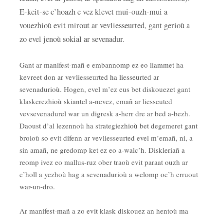
E-keit-se c’hoazh e vez klevet mui-ouzh-mui a
vouezhioù evit mirout ar vevliesseurted, gant gerioù a
zo evel jenoù sokial ar sevenadur.
Gant ar manifest-mañ e embannomp ez eo liammet ha
kevreet don ar vevliesseurted ha liesseurted ar
sevenadurioù. Hogen, evel m’ez eus bet diskouezet gant
klaskerezhioù skiantel a-nevez, emañ ar liesseuted
vevsevenadurel war un digresk a-herr dre ar bed a-bezh.
Daoust d’al lezennoù ha strategiezhioù bet degemeret gant
broioù so evit difenn ar vevliesseurted evel m’emañ, ni, a
sin amañ, ne gredomp ket ez eo a-walc’h. Diskleriañ a
reomp ivez eo mallus-ruz ober traoù evit paraat ouzh ar
c’holl a yezhoù hag a sevenadurioù a welomp oc’h erruout
war-un-dro.
Ar manifest-mañ a zo evit klask diskouez an hentoù ma