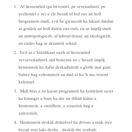
Al liesseurted (pe bevoniel, pe sevenadurel, pe
yezhoniel e ve) a zle bezañ ul lod eus an holl
brogramoù-studi, evit he gwareziñ ha lakaat dindan
ar gouloù an holl duioù eus-outi, en ur implij studi
an antropologiezh, al labour-douar, an ekologiezh,
an endro hag ar skiantoù sokial.
Evit ar c’hizidikaat ouzh al liesseurted
vevsevenadurel, mil bouezus eo c’hoazh implij
hentennoù ha dafar deskadurezh a glotfe mat gant
buhez hag ezhommoù an dud el lec’h ma vezont
kelennet.
Mall bras a zo kaout programoù ha kentelioù savet
ha kinniget a-bare ha dre un dibab ledan a
hentennoù, a oustilhoù, a zoareioù hag a
zanvezioù.
Hentennoù deskiñ disheñvel ha divoas a renk ivez
bezañ roet lañs dezhe : deskiñ dre soubañ,