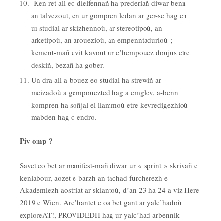
Ken ret all eo dielfennañ ha prederiañ diwar-benn
an talvezout, en ur gompren ledan ar ger-se hag en
ur studial ar skizhennoù, ar stereotipoù, an
arketipoù, an arouezioù, an empenntadurioù ;
kement-mañ evit kavout ur c’hempouez doujus etre
deskiñ, bezañ ha gober.
Un dra all a-bouez eo studial ha strewiñ ar
meizadoù a gempouezted hag a emglev, a-benn
kompren ha soñjal el liammoù etre kevredigezhioù
mabden hag o endro.
Piv omp ?
Savet eo bet ar manifest-mañ diwar ur « sprint » skrivañ e
kenlabour, aozet e-barzh an tachad furcherezh e
Akademiezh aostriat ar skiantoù, d’an 23 ha 24 a viz Here
2019 e Wien. Arc’hantet e oa bet gant ar yalc’hadoù
exploreAT!, PROVIDEDH hag ur yalc’had arbennik