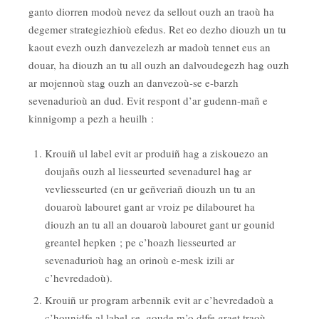
ganto diorren modoù nevez da sellout ouzh an traoù ha
degemer strategiezhioù efedus. Ret eo dezho diouzh un tu
kaout evezh ouzh danvezelezh ar madoù tennet eus an
douar, ha diouzh an tu all ouzh an dalvoudegezh hag ouzh
ar mojennoù stag ouzh an danvezoù-se e-barzh
sevenadurioù an dud. Evit respont d’ar gudenn-mañ e
kinnigomp a pezh a heuilh :
Krouiñ ul label evit ar produiñ hag a ziskouezo an
doujañs ouzh al liesseurted sevenadurel hag ar
vevliesseurted (en ur geñveriañ diouzh un tu an
douaroù labouret gant ar vroiz pe dilabouret ha
diouzh an tu all an douaroù labouret gant ur gounid
greantel hepken ; pe c’hoazh liesseurted ar
sevenadurioù hag an orinoù e-mesk izili ar
c’hevredadoù).
Krouiñ ur program arbennik evit ar c’hevredadoù a
c’hounidfe al label-se, goude m’o defe graet traoù