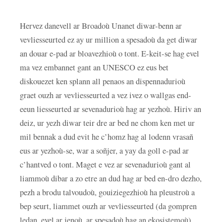
Hervez danevell ar Broadoù Unanet diwar-benn ar
vevliesseurted ez ay ur million a spesadoù da get diwar
an douar e-pad ar bloavezhioù o tont. E-keit-se hag evel
ma vez embannet gant an UNESCO ez eus bet
diskouezet ken splann all penaos an dispennadurioù
graet ouzh ar vevliesseurted a vez ivez o wallgas end-
eeun liesseurted ar sevenadurioù hag ar yezhoù. Hiriv an
deiz, ur yezh diwar teir dre ar bed ne chom ken met ur
mil bennak a dud evit he c’homz hag al lodenn vrasañ
eus ar yezhoù-se, war a soñjer, a yay da goll e-pad ar
c’hantved o tont. Maget e vez ar sevenadurioù gant al
liammoù dibar a zo etre an dud hag ar bed en-dro dezho,
pezh a brodu talvoudoù, gouiziegezhioù ha pleustroù a
bep seurt, liammet ouzh ar vevliesseurted (da gompren
ledan, evel ar jenoù, ar spesadoù hag an ekosistemoù).