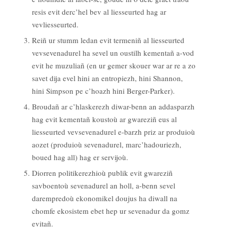
resis evit derc’hel bev al liesseurted hag ar
vevliesseurted.
Reiñ ur stumm ledan evit termeniñ al liesseurted
vevsevenadurel ha sevel un oustilh kementañ a-vod
evit he muzuliañ (en ur gemer skouer war ar re a zo
savet dija evel hini an entropiezh, hini Shannon,
hini Simpson pe c’hoazh hini Berger-Parker).
Broudañ ar c’hlaskerezh diwar-benn an addasparzh
hag evit kementañ koustoù ar gwareziñ eus al
liesseurted vevsevenadurel e-barzh priz ar produioù
aozet (produioù sevenadurel, marc’hadouriezh,
boued hag all) hag er servijoù.
Diorren politikerezhioù publik evit gwareziñ
savboentoù sevenadurel an holl, a-benn sevel
darempredoù ekonomikel doujus ha diwall na
chomfe ekosistem ebet hep ur sevenadur da gomz
evitañ.